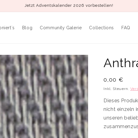
Jetzt Adventskalender 2026 vorbestellen!
oniert´s
Blog
Community Galerie
Collections
FAQ
Anthr
Normaler
0,00 €
Preis
Inkl. Steuern.
Ver
Dieses Produkt
nicht einzeln
unseren belie
zusammenzust