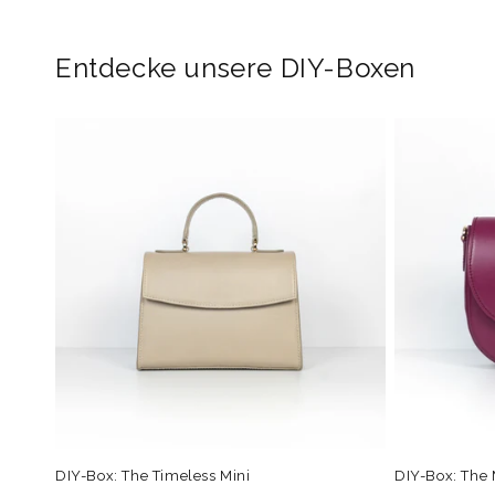
in
Modal
öffnen
Entdecke unsere DIY-Boxen
DIY-Box: The Timeless Mini
DIY-Box: The