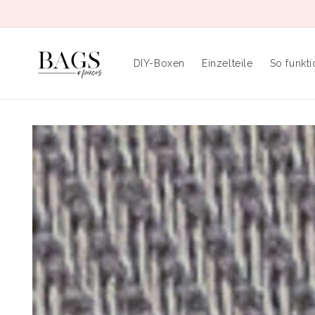
Direkt
zum
Inhalt
DIY-Boxen
Einzelteile
So funkti
Zu
Produktinformationen
springen