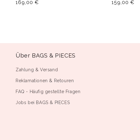
Normaler
169,00 €
Normaler
159,00 €
Preis
Preis
Über BAGS & PIECES
Zahlung & Versand
Reklamationen & Retouren
FAQ - Häufig gestellte Fragen
Jobs bei BAGS & PIECES