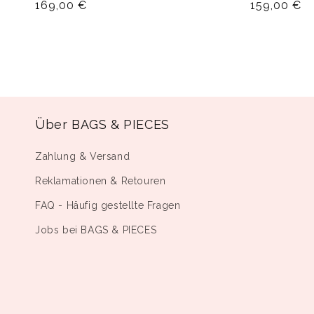
Normaler
169,00 €
Normaler
159,00 €
Preis
Preis
Über BAGS & PIECES
Zahlung & Versand
Reklamationen & Retouren
FAQ - Häufig gestellte Fragen
Jobs bei BAGS & PIECES