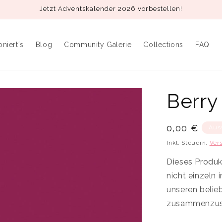
Jetzt Adventskalender 2026 vorbestellen!
oniert´s
Blog
Community Galerie
Collections
FAQ
Berry
Normaler
0,00 €
Aus
Preis
Inkl. Steuern.
Ver
Dieses Produkt
nicht einzeln
unseren belie
zusammenzust