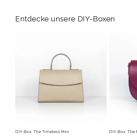
in
Modal
öffnen
Entdecke unsere DIY-Boxen
DIY-Box: The Timeless Mini
DIY-Box: The