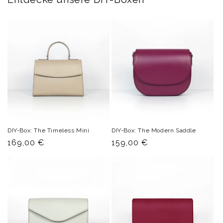
DIY-Box: The Timeless Mini
DIY-Box: The Modern Saddle
Normaler
169,00 €
Normaler
159,00 €
Preis
Preis