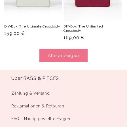
DIY-Box: The Ultimate Crossbody
DIY-Box: The Unlimited
Crossbody
Normaler
159,00 €
Normaler
169,00 €
Preis
Preis
Alle anzeigen
Über BAGS & PIECES
Zahlung & Versand
Reklamationen & Retouren
FAQ - Häufig gestellte Fragen