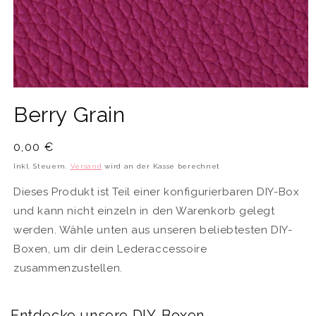
Medien
1
Berry Grain
in
Modal
öffnen
Normaler
0,00 €
Preis
Inkl. Steuern.
Versand
wird an der Kasse berechnet
Dieses Produkt ist Teil einer konfigurierbaren DIY-Box
und kann nicht einzeln in den Warenkorb gelegt
werden. Wähle unten aus unseren beliebtesten DIY-
Boxen, um dir dein Lederaccessoire
zusammenzustellen.
Entdecke unsere DIY-Boxen