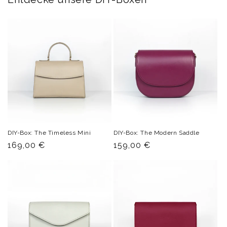
DIY-Box: The Timeless Mini
DIY-Box: The Modern Saddle
Normaler
169,00 €
Normaler
159,00 €
Preis
Preis