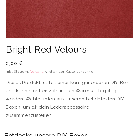
Medien
1
Bright Red Velours
in
Modal
öffnen
Normaler
0,00 €
Preis
Inkl. Steuern.
Versand
wird an der Kasse berechnet
Dieses Produkt ist Teil einer konfigurierbaren DIY-Box
und kann nicht einzeln in den Warenkorb gelegt
werden. Wähle unten aus unseren beliebtesten DIY-
Boxen, um dir dein Lederaccessoire
zusammenzustellen.
Entdecke unsere DIY-Boxen