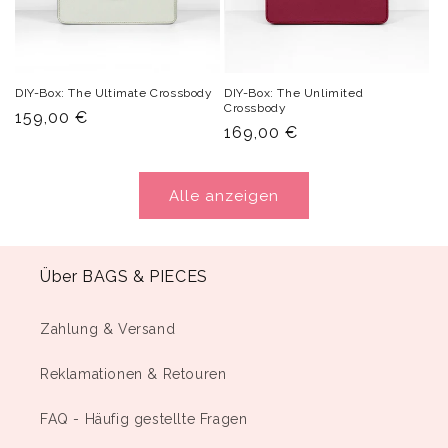
DIY-Box: The Ultimate Crossbody
DIY-Box: The Unlimited
Crossbody
Normaler
159,00 €
Normaler
169,00 €
Preis
Preis
Alle anzeigen
Über BAGS & PIECES
Zahlung & Versand
Reklamationen & Retouren
FAQ - Häufig gestellte Fragen