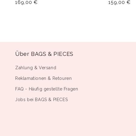
Normaler
169,00 €
Normaler
159,00 €
Preis
Preis
Über BAGS & PIECES
Zahlung & Versand
Reklamationen & Retouren
FAQ - Häufig gestellte Fragen
Jobs bei BAGS & PIECES