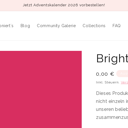
Jetzt Adventskalender 2026 vorbestellen!
oniert´s
Blog
Community Galerie
Collections
FAQ
Brig
Normaler
0,00 €
Aus
Preis
Inkl. Steuern.
Ver
Dieses Produkt
nicht einzeln
unseren belie
zusammenzust