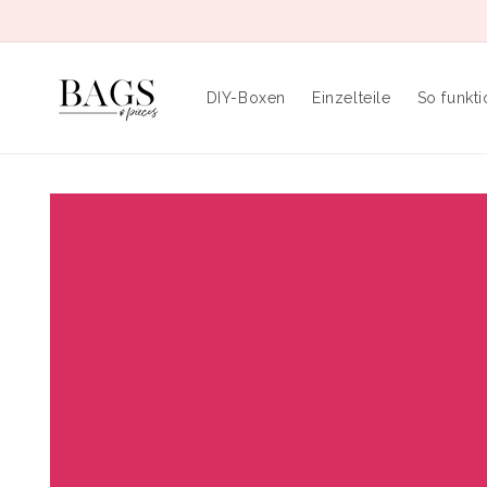
Direkt
zum
Inhalt
DIY-Boxen
Einzelteile
So funkti
Zu
Produktinformationen
springen