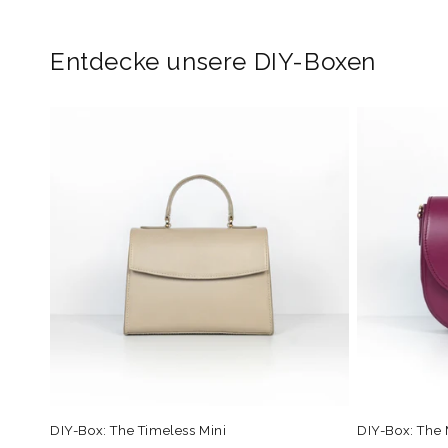
in
Modal
öffnen
Entdecke unsere DIY-Boxen
DIY-Box: The Timeless Mini
DIY-Box: The