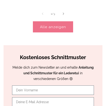
Preis
von
1
/
3
Alle anzeigen
Kostenloses Schnittmuster
Melde dich zum Newsletter an und erhalte
Anleitung
und Schnittmuster für ein Lederetui
in
verschiedenen Größen 😍