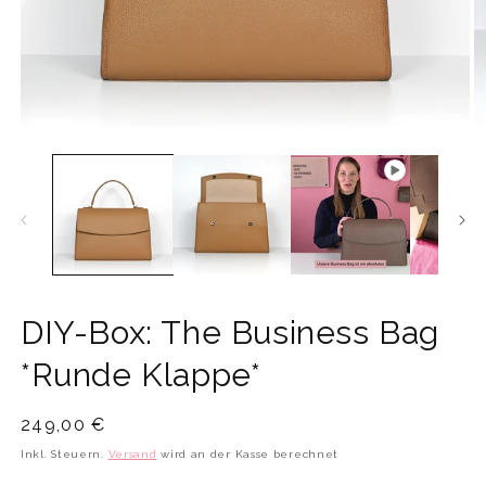
Medien
M
1
2
in
in
Modal
M
öffnen
öf
DIY-Box: The Business Bag
*Runde Klappe*
Normaler
249,00 €
Preis
Inkl. Steuern.
Versand
wird an der Kasse berechnet