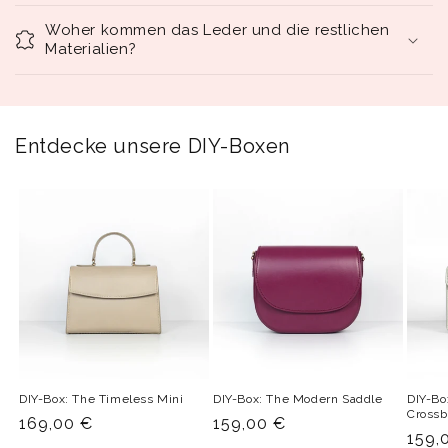
Woher kommen das Leder und die restlichen
Materialien?
Entdecke unsere DIY-Boxen
DIY-Box: The Timeless Mini
DIY-Box: The Modern Saddle
DIY-Bo
Cross
Normaler
169,00 €
Normaler
159,00 €
Norm
159,
Preis
Preis