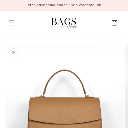
Direkt
Jetzt Adventskalender 2026 vorbestellen!
zum
Inhalt
Warenkorb
duktinformationen
ingen