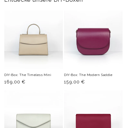
DIY-Box: The Timeless Mini
DIY-Box: The Modern Saddle
Normaler
169,00 €
Normaler
159,00 €
Preis
Preis