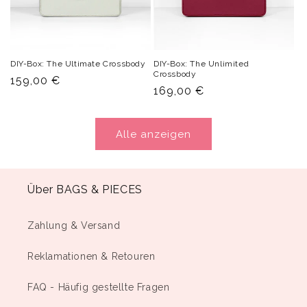
DIY-Box: The Ultimate Crossbody
DIY-Box: The Unlimited
Crossbody
Normaler
159,00 €
Normaler
169,00 €
Preis
Preis
Alle anzeigen
Über BAGS & PIECES
Zahlung & Versand
Reklamationen & Retouren
FAQ - Häufig gestellte Fragen