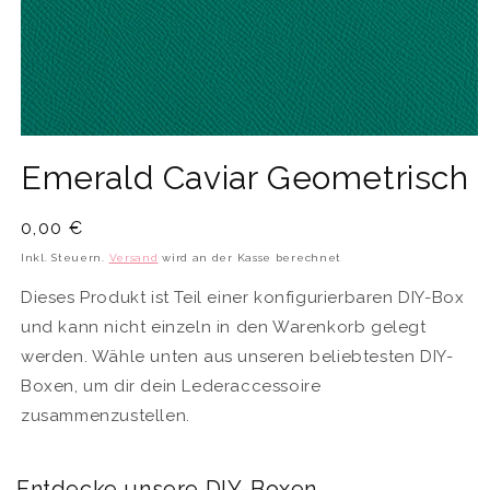
Medien
1
Emerald Caviar Geometrisch
in
Modal
öffnen
Normaler
0,00 €
Preis
Inkl. Steuern.
Versand
wird an der Kasse berechnet
Dieses Produkt ist Teil einer konfigurierbaren DIY-Box
und kann nicht einzeln in den Warenkorb gelegt
werden. Wähle unten aus unseren beliebtesten DIY-
Boxen, um dir dein Lederaccessoire
zusammenzustellen.
Entdecke unsere DIY-Boxen