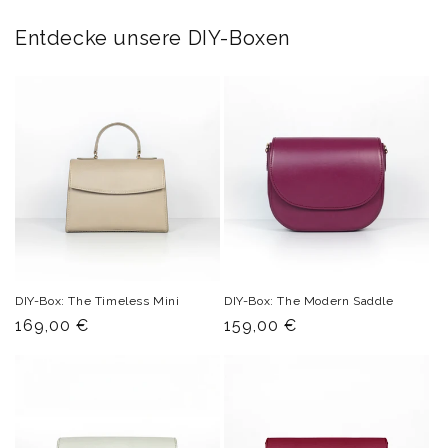
Entdecke unsere DIY-Boxen
DIY-Box: The Timeless Mini
DIY-Box: The Modern Saddle
Normaler
169,00 €
Normaler
159,00 €
Preis
Preis