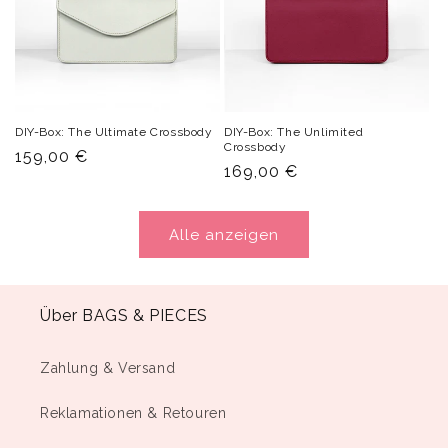
DIY-Box: The Ultimate Crossbody
DIY-Box: The Unlimited
Crossbody
Normaler
159,00 €
Normaler
169,00 €
Preis
Preis
Alle anzeigen
Über BAGS & PIECES
Zahlung & Versand
Reklamationen & Retouren