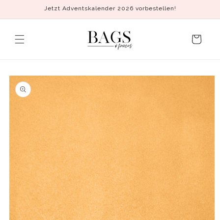
Direkt
Jetzt Adventskalender 2026 vorbestellen!
zum
Inhalt
Warenkorb
duktinformationen
ingen