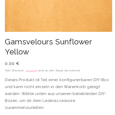
Medien
1
Gamsvelours Sunflower
in
Modal
öffnen
Yellow
Normaler
0,00 €
Preis
Inkl. Steuern.
Versand
wird an der Kasse berechnet
Dieses Produkt ist Teil einer konfigurierbaren DIY-Box
und kann nicht einzeln in den Warenkorb gelegt
werden. Wähle unten aus unseren beliebtesten DIY-
Boxen, um dir dein Lederaccessoire
zusammenzustellen.