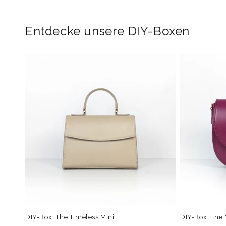
in
Modal
öffnen
Entdecke unsere DIY-Boxen
DIY-Box: The Timeless Mini
DIY-Box: The