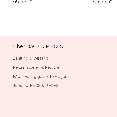
Normaler
169,00 €
Normaler
159,00 €
Preis
Preis
Über BAGS & PIECES
Zahlung & Versand
Reklamationen & Retouren
FAQ - Häufig gestellte Fragen
Jobs bei BAGS & PIECES