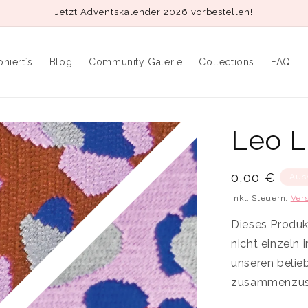
Jetzt Adventskalender 2026 vorbestellen!
oniert´s
Blog
Community Galerie
Collections
FAQ
Leo L
Normaler
0,00 €
Aus
Preis
Inkl. Steuern.
Ver
Dieses Produkt
nicht einzeln
unseren belie
zusammenzust