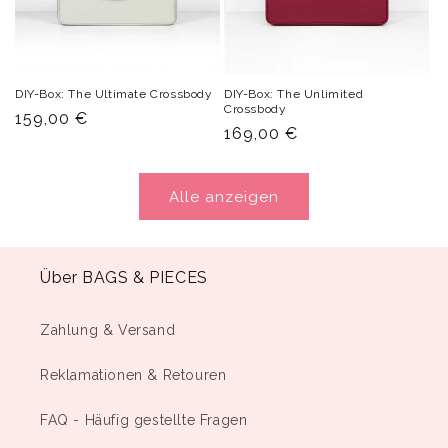
DIY-Box: The Ultimate Crossbody
DIY-Box: The Unlimited
Crossbody
Normaler
159,00 €
Normaler
169,00 €
Preis
Preis
Alle anzeigen
Über BAGS & PIECES
Zahlung & Versand
Reklamationen & Retouren
FAQ - Häufig gestellte Fragen