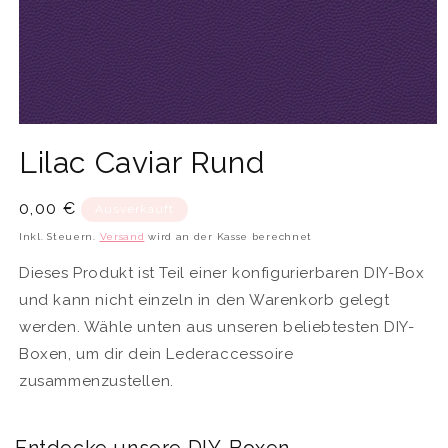
Medien
1
Lilac Caviar Rund
in
Modal
öffnen
Normaler
0,00 €
Ausverkauft
Preis
Inkl. Steuern.
Versand
wird an der Kasse berechnet
Dieses Produkt ist Teil einer konfigurierbaren DIY-Box
und kann nicht einzeln in den Warenkorb gelegt
werden. Wähle unten aus unseren beliebtesten DIY-
Boxen, um dir dein Lederaccessoire
zusammenzustellen.