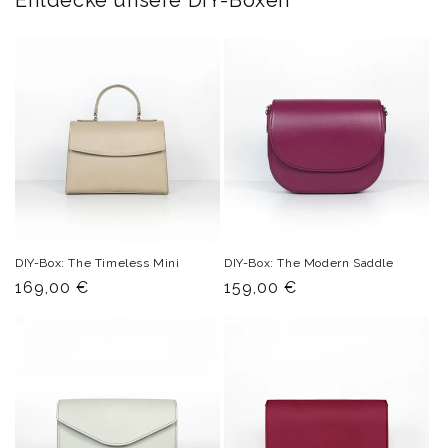
Entdecke unsere DIY-Boxen
DIY-Box: The Timeless Mini
DIY-Box: The Modern Saddle
Normaler
169,00 €
Normaler
159,00 €
Preis
Preis