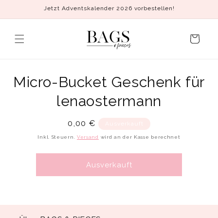
Direkt
Jetzt Adventskalender 2026 vorbestellen!
zum
Inhalt
Warenkorb
Micro-Bucket Geschenk für
duktinformationen
ingen
lenaostermann
Normaler
0,00 €
Ausverkauft
Preis
Inkl. Steuern.
Versand
wird an der Kasse berechnet
Ausverkauft