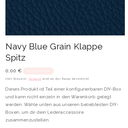
Medien
1
Navy Blue Grain Klappe
in
Modal
öffnen
Spitz
Normaler
0,00 €
Ausverkauft
Preis
Inkl. Steuern.
Versand
wird an der Kasse berechnet
Dieses Produkt ist Teil einer konfigurierbaren DIY-Box
und kann nicht einzeln in den Warenkorb gelegt
werden. Wähle unten aus unseren beliebtesten DIY-
Boxen, um dir dein Lederaccessoire
zusammenzustellen.