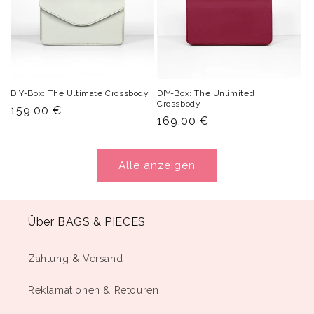
DIY-Box: The Ultimate Crossbody
DIY-Box: The Unlimited
Crossbody
Normaler
159,00 €
Normaler
169,00 €
Preis
Preis
Alle anzeigen
Über BAGS & PIECES
Zahlung & Versand
Reklamationen & Retouren