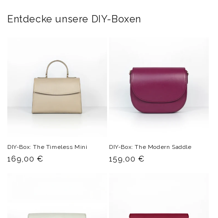
Entdecke unsere DIY-Boxen
DIY-Box: The Timeless Mini
DIY-Box: The Modern Saddle
Normaler
169,00 €
Normaler
159,00 €
Preis
Preis