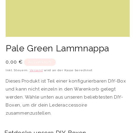
Medien
1
Pale Green Lammnappa
in
Modal
öffnen
Normaler
0,00 €
Ausverkauft
Preis
Inkl. Steuern.
Versand
wird an der Kasse berechnet
Dieses Produkt ist Teil einer konfigurierbaren DIY-Box
und kann nicht einzeln in den Warenkorb gelegt
werden. Wähle unten aus unseren beliebtesten DIY-
Boxen, um dir dein Lederaccessoire
zusammenzustellen.