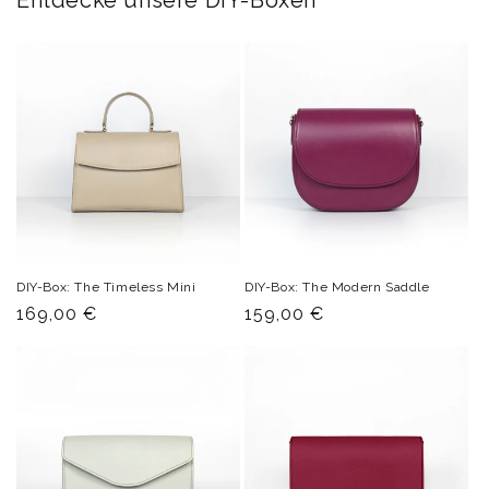
Entdecke unsere DIY-Boxen
DIY-Box: The Timeless Mini
DIY-Box: The Modern Saddle
Normaler
169,00 €
Normaler
159,00 €
Preis
Preis