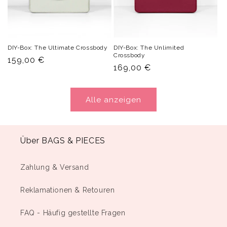
DIY-Box: The Ultimate Crossbody
DIY-Box: The Unlimited
Crossbody
Normaler
159,00 €
Normaler
169,00 €
Preis
Preis
Alle anzeigen
Über BAGS & PIECES
Zahlung & Versand
Reklamationen & Retouren
FAQ - Häufig gestellte Fragen