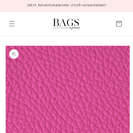
Direkt
Jetzt Adventskalender 2026 vorbestellen!
zum
Inhalt
Warenkorb
duktinformationen
ingen