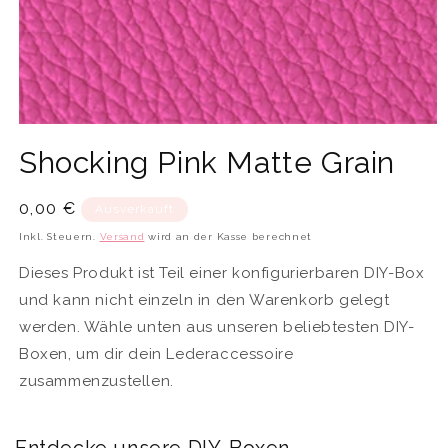
Medien
1
Shocking Pink Matte Grain
in
Modal
öffnen
Normaler
0,00 €
Ausverkauft
Preis
Inkl. Steuern.
Versand
wird an der Kasse berechnet
Dieses Produkt ist Teil einer konfigurierbaren DIY-Box
und kann nicht einzeln in den Warenkorb gelegt
werden. Wähle unten aus unseren beliebtesten DIY-
Boxen, um dir dein Lederaccessoire
zusammenzustellen.