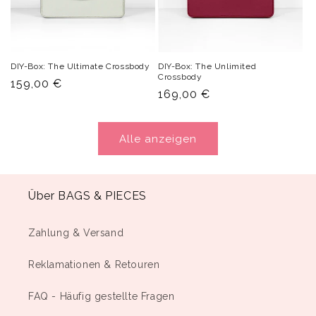
DIY-Box: The Ultimate Crossbody
DIY-Box: The Unlimited
Crossbody
Normaler
159,00 €
Normaler
169,00 €
Preis
Preis
Alle anzeigen
Über BAGS & PIECES
Zahlung & Versand
Reklamationen & Retouren
FAQ - Häufig gestellte Fragen