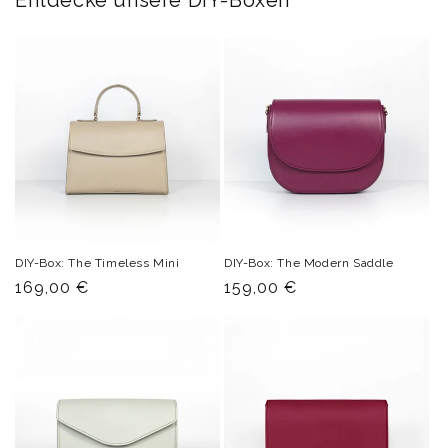
Entdecke unsere DIY-Boxen
DIY-Box: The Timeless Mini
DIY-Box: The Modern Saddle
Normaler
169,00 €
Normaler
159,00 €
Preis
Preis