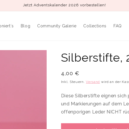
Jetzt Adventskalender 2026 vorbestellen!
oniert´s
Blog
Community Galerie
Collections
FAQ
Silberstifte,
Normaler
4,00 €
Preis
Inkl. Steuern.
Versand
wird an der Kas
Diese Silberstifte eignen sic
und Markierungen auf dem Led
offenporigen Leder NICHT rüc