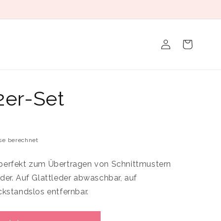
Einloggen
Warenkorb
 2er-Set
se berechnet
h perfekt zum Übertragen von Schnittmustern
er. Auf Glattleder abwaschbar, auf
kstandslos entfernbar.