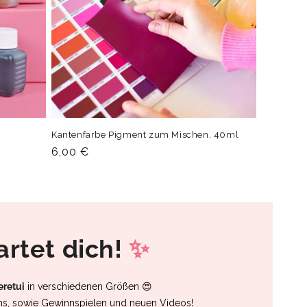
Kantenfarbe Pigment zum Mischen, 40ml
Normaler
6,00 €
Preis
rtet dich!
✨
eretui
in verschiedenen Größen 😍
ns, sowie Gewinnspielen und neuen Videos!