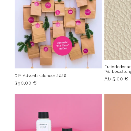
Futterleder a
*Vorbestellun
DIY-Adventskalender 2026
Normaler
Ab 5,00 €
Normaler
390,00 €
Preis
Preis