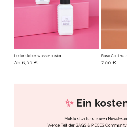
Lederkleber wasserbasiert
Base Coat was
Normaler
Ab 6,00 €
Normaler
7,00 €
Preis
Preis
✨
Ein koste
Melde dich für unseren Newslette
Werde Teil der BAGS & PIECES Community u