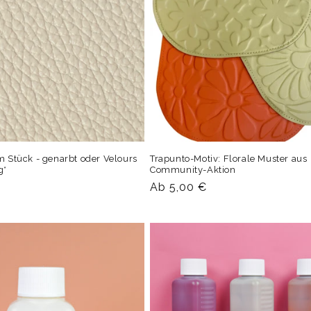
m Stück - genarbt oder Velours
Trapunto-Motiv: Florale Muster aus
g*
Community-Aktion
Normaler
Ab 5,00 €
Preis