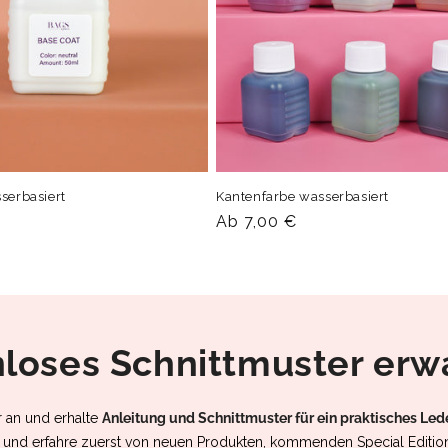
serbasiert
Kantenfarbe wasserbasiert
Normaler
Ab 7,00 €
Preis
nloses Schnittmuster erwa
r an und erhalte
Anleitung und Schnittmuster für ein praktisches Led
nd erfahre zuerst von neuen Produkten, kommenden Special Editio