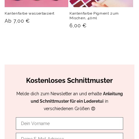
Kantenfarbe wasserbasiert
Kantenfarbe Pigment zum
Mischen, 40ml
Normaler
Ab 7,00 €
Normaler
6,00 €
Preis
Preis
Kostenloses Schnittmuster
Melde dich zum Newsletter an und erhalte
Anleitung
und Schnittmuster für ein Lederetui
in
verschiedenen Größen 😍