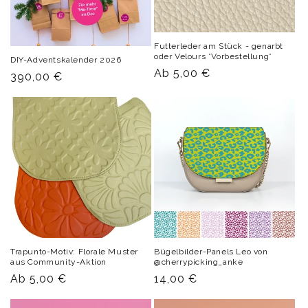
Futterleder am Stück - genarbt
oder Velours *Vorbestellung*
DIY-Adventskalender 2026
Normaler
Ab 5,00 €
Normaler
390,00 €
Preis
Preis
Trapunto-Motiv: Florale Muster
Bügelbilder-Panels Leo von
aus Community-Aktion
@cherrypicking_anke
Normaler
Ab 5,00 €
Normaler
14,00 €
Preis
Preis