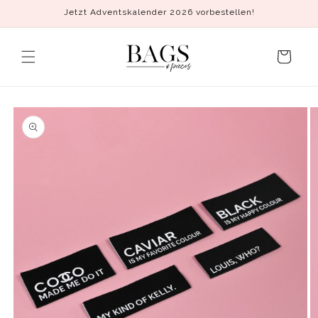
Direkt
Jetzt Adventskalender 2026 vorbestellen!
zum
Inhalt
Warenkorb
duktinformationen
ingen