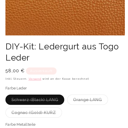
Medien
1
DIY-Kit: Ledergurt aus Togo
in
Modal
öffnen
Leder
Normaler
58,00 €
Ausverkauft
Preis
Inkl. Steuern.
Versand
wird an der Kasse berechnet
Farbe Leder
Variante
Variante
Schwarz (Black) LANG
Orange LANG
ausverkauft
ausverkauft
oder
oder
nicht
nicht
Variante
Cognac (Gold) KURZ
verfügbar
verfügbar
ausverkauft
oder
nicht
Farbe Metallteile