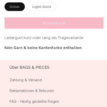
verfügbar
Variante
Variante
Silber
Light Gold
ausverkauft
ausverkauft
oder
oder
nicht
nicht
verfügbar
verfügbar
Ausverkauft
Ledergurt kurz oder lang als Tragevariante
Kein Garn & keine Kantenfarbe enthalten.
Über BAGS & PIECES
Zahlung & Versand
Reklamationen & Retouren
FAQ - Häufig gestellte Fragen